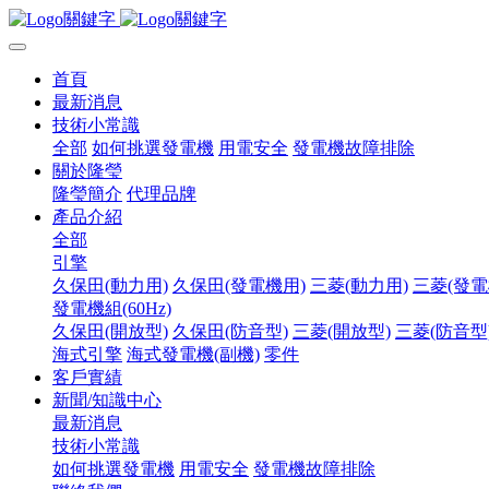
首頁
最新消息
技術小常識
全部
如何挑選發電機
用電安全
發電機故障排除
關於隆瑩
隆瑩簡介
代理品牌
產品介紹
全部
引擎
久保田(動力用)
久保田(發電機用)
三菱(動力用)
三菱(發電
發電機組(60Hz)
久保田(開放型)
久保田(防音型)
三菱(開放型)
三菱(防音型
海式引擎
海式發電機(副機)
零件
客戶實績
新聞/知識中心
最新消息
技術小常識
如何挑選發電機
用電安全
發電機故障排除