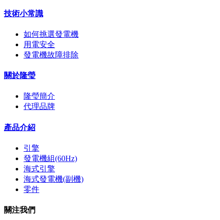
技術小常識
如何挑選發電機
用電安全
發電機故障排除
關於隆瑩
隆瑩簡介
代理品牌
產品介紹
引擎
發電機組(60Hz)
海式引擎
海式發電機(副機)
零件
關注我們