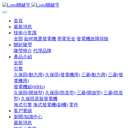
首頁
最新消息
技術小常識
全部
如何挑選發電機
用電安全
發電機故障排除
關於隆瑩
隆瑩簡介
代理品牌
產品介紹
全部
引擎
久保田(動力用)
久保田(發電機用)
三菱(動力用)
三菱(發
電機用)
發電機組(60Hz)
久保田(開放型)
久保田(防音型)
三菱(開放型)
三菱(防音
型)
久保田原裝發電機
海式引擎
海式發電機(副機)
零件
客戶實績
新聞/知識中心
最新消息