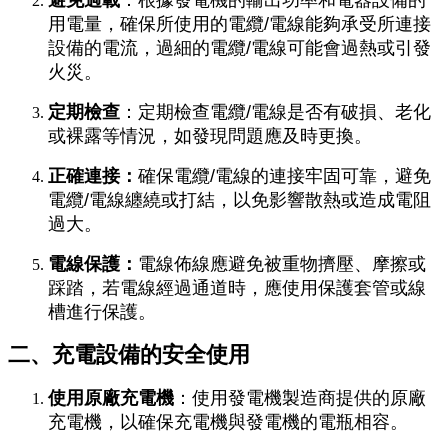
避免過載
：根據發電機的輸出功率和電器設備的
用電量，確保所使
用的電纜/電線能
夠承受所連接
設備的電流，過細的電纜/電線可能會過熱或引發
火災。
定期檢查
：定期檢查電纜/電線是否有破損、老化
或裸露等情況，如發現問題應及時更換。
正確連接：
確保電纜/電線的連接牢固可靠，避免
電纜/電線纏繞或打結，以免影響散熱或造成電阻
過大。
電線保護：
電線佈線應避免被重物擠壓、摩擦或
踩踏，若電線經過通道時，應使用保護套管或線
槽進行保護。
二、充電設備的安全使用
使用原廠充電機
：使用發電機製造商提供的原廠
充電機，以確保充電機與發電機的電瓶相容。