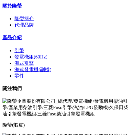
關於隆瑩
隆瑩簡介
代理品牌
產品介紹
引擎
發電機組(60Hz)
海式引擎
海式發電機(副機)
零件
關注我們
隆瑩(蝦皮)