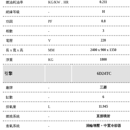
0.211
燃油耗油率
KG/KW．HR
H
絕緣等級
-
0.8
功因
PF
3
相數
-
220
電壓
V
2400 x 900 x 1350
長 x 寬 x 高
MM
1800
淨重
KG
引擎
6D24TC
三菱
廠牌
-
6
缸數
-
11.945
排氣量
L
直接噴射
燃燒系統
-
渦輪增壓 + 中置冷卻器
進氣系統
-