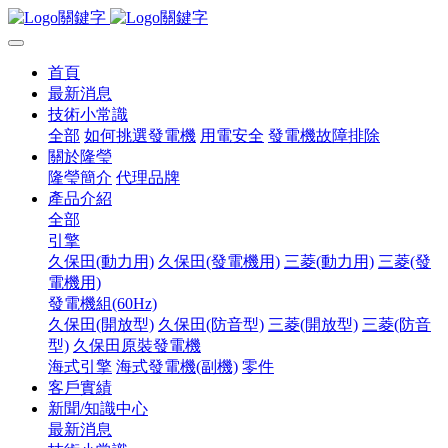
首頁
最新消息
技術小常識
全部
如何挑選發電機
用電安全
發電機故障排除
關於隆瑩
隆瑩簡介
代理品牌
產品介紹
全部
引擎
久保田(動力用)
久保田(發電機用)
三菱(動力用)
三菱(發
電機用)
發電機組(60Hz)
久保田(開放型)
久保田(防音型)
三菱(開放型)
三菱(防音
型)
久保田原裝發電機
海式引擎
海式發電機(副機)
零件
客戶實績
新聞/知識中心
最新消息