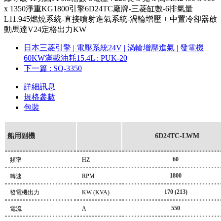
x 1350淨重KG1800引擎6D24TC廠牌-三菱缸數-6排氣量
L11.945燃燒系統-直接噴射進氣系統-渦輪增壓 + 中置冷卻器啟
動馬達V24定格出力KW
日本三菱引擎 | 電壓系統24V | 渦輪增壓進氣 | 發電機
60KW滿載油耗15.4L
: PUK-20
下一篇
: SQ-3350
詳細訊息
規格參數
包裝
船用副機
6D24TC-LWM
60
頻率
HZ
1800
轉速
RPM
170 (213)
發電機出力
KW (KVA)
550
電流
A