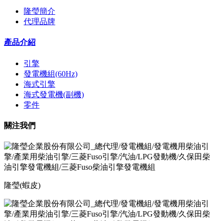
隆瑩簡介
代理品牌
產品介紹
引擎
發電機組(60Hz)
海式引擎
海式發電機(副機)
零件
關注我們
隆瑩(蝦皮)