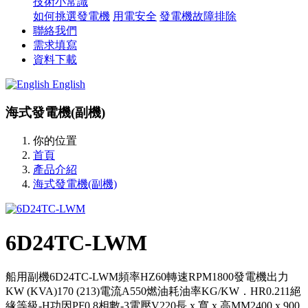
技術小常識
如何挑選發電機
用電安全
發電機故障排除
聯絡我們
需求填寫
資料下載
English
海式發電機(副機)
你的位置
首頁
產品介紹
海式發電機(副機)
6D24TC-LWM
船用副機6D24TC-LWM頻率HZ60轉速RPM1800發電機出力
KW (KVA)170 (213)電流A550燃油耗油率KG/KW．HR0.211絕
緣等級-H功因PF0.8相數-3電壓V220長 x 寬 x 高MM2400 x 900