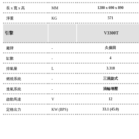
1280 x 690 x 890
長 x 寬 x 高
MM
571
淨重
KG
引擎
V3300T
久保田
廠牌
-
4
缸數
-
3.318
排氣量
L
三渦旋式
燃燒系統
-
渦輪增壓
進氣系統
-
12
啟動馬達
V
33.1 (45.0)
定格出力
KW (BPS)