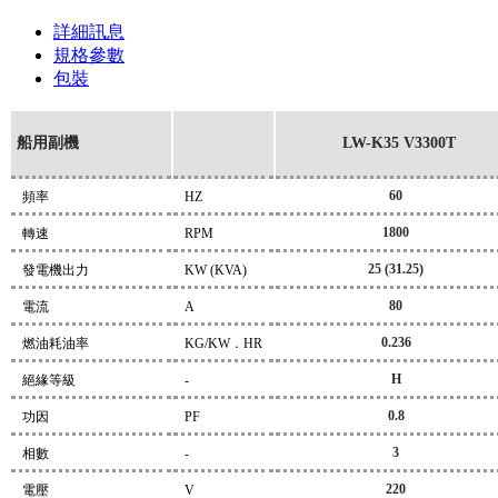
詳細訊息
規格參數
包裝
船用副機
LW-K35 V3300T
60
頻率
HZ
1800
轉速
RPM
25 (31.25)
發電機出力
KW (KVA)
80
電流
A
0.236
燃油耗油率
KG/KW．HR
H
絕緣等級
-
0.8
功因
PF
3
相數
-
220
電壓
V