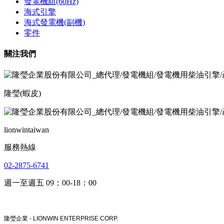
發電機組(60Hz)
海式引擎
海式發電機(副機)
零件
關注我們
隆瑩(蝦皮)
lionwintaiwan
服務熱線
02-2875-6741
週一至週五 09：00-18：00
隆瑩企業 -
LIONWIN ENTERPRISE CORP.