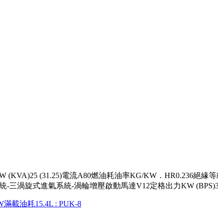
VA)25 (31.25)電流A80燃油耗油率KG/KW．HR0.236絕緣等級-H功因
燒系統-三渦旋式進氣系統-渦輪增壓啟動馬達V12定格出力KW (BPS)
W滿載油耗15.4L
: PUK-8