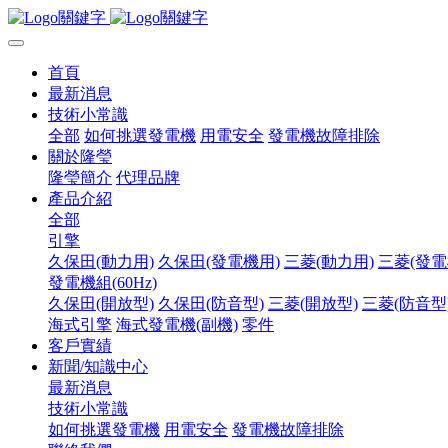
首頁
最新消息
技術小常識
全部
如何挑選發電機
用電安全
發電機故障排除
關於隆瑩
隆瑩簡介
代理品牌
產品介紹
全部
引擎
久保田(動力用)
久保田(發電機用)
三菱(動力用)
三菱(發電
發電機組(60Hz)
久保田(開放型)
久保田(防音型)
三菱(開放型)
三菱(防音型
海式引擎
海式發電機(副機)
零件
客戶實績
新聞/知識中心
最新消息
技術小常識
如何挑選發電機
用電安全
發電機故障排除