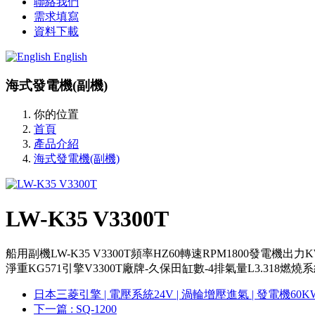
聯絡我們
需求填寫
資料下載
English
海式發電機(副機)
你的位置
首頁
產品介紹
海式發電機(副機)
LW-K35 V3300T
船用副機LW-K35 V3300T頻率HZ60轉速RPM1800發電機出力KW (K
淨重KG571引擎V3300T廠牌-久保田缸數-4排氣量L3.318燃
日本三菱引擎 | 電壓系統24V | 渦輪增壓進氣 | 發電機60K
下一篇
: SQ-1200