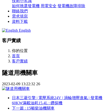
技術小常識
如何挑選發電機
用電安全
發電機故障排除
聯絡我們
需求填寫
資料下載
English
客戶實績
你的位置
首頁
客戶實績
隧道用機關車
2023-02-09 13:22:32
26
日本三菱引擎 | 電壓系統24V | 渦輪增壓進氣 | 發電機
60KW滿載油耗15.4L
: 鑽探機
下一篇
: 15噸柴油機關車