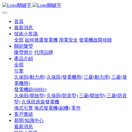
首頁
最新消息
技術小常識
全部
如何挑選發電機
用電安全
發電機故障排除
關於隆瑩
隆瑩簡介
代理品牌
產品介紹
全部
引擎
久保田(動力用)
久保田(發電機用)
三菱(動力用)
三菱(發
電機用)
發電機組(60Hz)
久保田(開放型)
久保田(防音型)
三菱(開放型)
三菱(防音
型)
久保田原裝發電機
海式引擎
海式發電機(副機)
零件
客戶實績
新聞/知識中心
最新消息