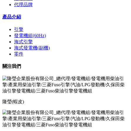
代理品牌
產品介紹
引擎
發電機組(60Hz)
海式引擎
海式發電機(副機)
零件
關注我們
隆瑩(蝦皮)